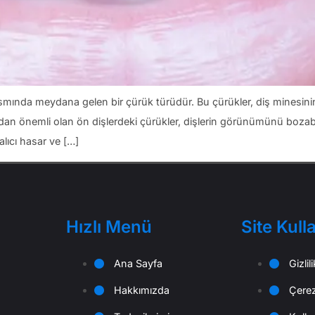
ısmında meydana gelen bir çürük türüdür. Bu çürükler, diş minesin
açıdan önemli olan ön dişlerdeki çürükler, dişlerin görünümünü bozabil
lıcı hasar ve […]
Hızlı Menü
Site Kull
Ana Sayfa
Gizlil
Hakkımızda
Çerez