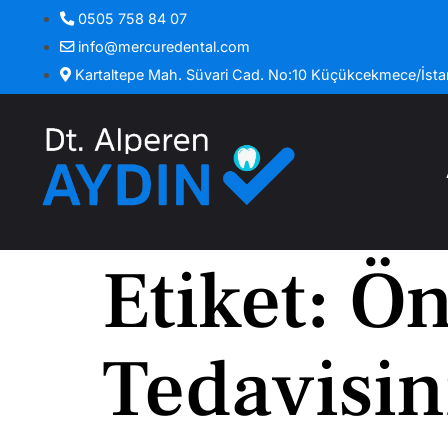
0505 758 84 07
info@mercuredental.com
Kartaltepe Mah. Süvari Cad. No:10 Küçükcekmece/İsta
Etiket:
Ön
Tedavisin