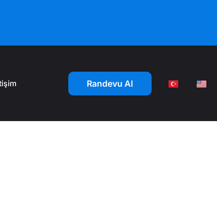
Randevu Al
etişim