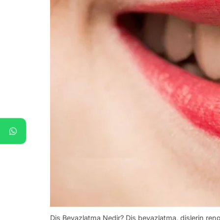
Diş Beyazlatma Nedir? Diş beyazlatma, dişlerin rengi