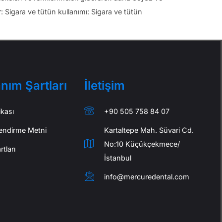
: Sigara ve tütün kullanımı: Sigara ve tütün
anım Şartları
İletişim
ikası
+90 505 758 84 07
lendirme Metni
Kartaltepe Mah. Süvari Cd.
No:10 Küçükçekmece/
tları
İstanbul
info@mercuredental.com