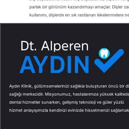
parlak bir görünüm kazandırmayı amaçlar. Dişler zama
kullanımı, dişlerde en sık rastlanan lekelenmelere n
Aydın Klinik, gülümsemelerinizi sağlıkla buluşturan öncü bir d
sağlığı merkezidir. Misyonumuz, hastalarımıza yüksek kalited
dental hizmetler sunarken, gelişmiş teknoloji ve güler yüzlü
hizmet anlayışımızla kendinizi evinizde hissetmenizi sağlamakt