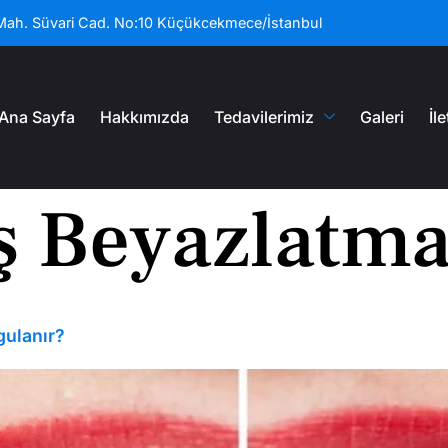
 Mah. Süvari Cad. No:10 Küçükcekmece/İstanbul
Ana Sayfa
Hakkımızda
Tedavilerimiz
Galeri
İl
ş Beyazlatma
gulanır?