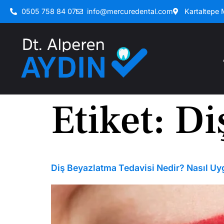
0505 758 84 07
info@mercuredental.com
Kartaltepe
Etiket:
Di
Diş Beyazlatma Tedavisi Nedir? Nasıl Uy