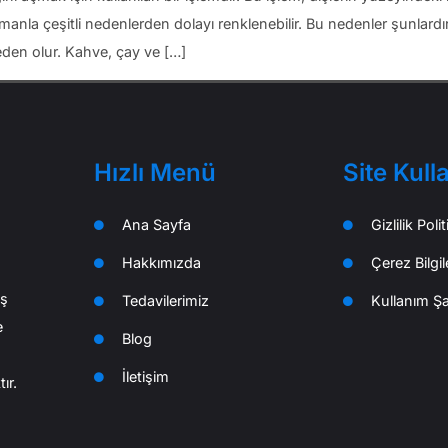
nla çeşitli nedenlerden dolayı renklenebilir. Bu nedenler şunlardır
eden olur. Kahve, çay ve […]
Hızlı Menü
Site Kull
Ana Sayfa
Gizlilik Polit
Hakkımızda
Çerez Bilgi
iş
Tedavilerimiz
Kullanım Şar
e
Blog
İletişim
ır.