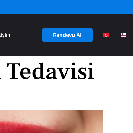
Randevu Al
etişim
 Tedavisi