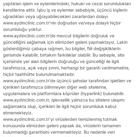
yaptıkları işlem ve eylemlerindeki, hukuki ve cezai sorumlulukları
kendilerine aittir. İşbu iş ve eylemler sebebiyle, üçüncü kişilerin
uğradıkları veya uğrayabilecekleri zararlardan dolayı
www.aydinclinic.com.tr’nin doğrudan ve/veya dolaylı hiçbir
sorumluluğu yoktur.
www.aydinclinic.com.tr’de mevcut bilgilerin doğruluk ve
güncelliğini sağlamak için elimizden geleni yapmaktayız. Lakin
gösterdiğimiz çabaya rağmen, bu bilgiler, fiili değişikliklerin
gerisinde kalabilir, birtakım farklılıklar olabilir. Bu sebeple, site
içerisinde yer alan bilgilerin doğruluğu ve güncelliği ile ilgili
tarafımızca, açık veya zımni, herhangi bir garanti verilmemekte,
hiçbir taahhütte bulunulmamaktadır.
www.aydinclinic.com.tr’de üçüncü şahıslar tarafından işletilen ve
içerikleri tarafımızca bilinmeyen diğer web sitelerine,
uygulamalara ve platformlara köprüler (hyperlink) bulunabilir.
www.aydinclinic.com.tr, işlevsellik yalnızca bu sitelere ulaşımı
sağlamakta olup, içerikleri ile ilgili hiçbir sorumluluk kabul
etmemekteyiz.
www.aydinclinic.com.tr’yi virüslerden temizlenmiş tutmak
konusunda elimizden geleni yapsak da, virüslerin tamamen
bulunmadığı garantisini vermemekteyiz. Bu nedenle veri