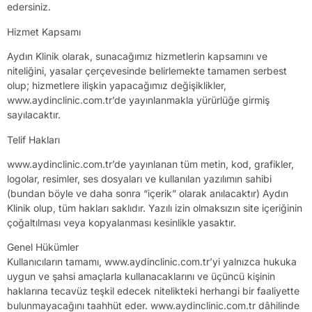
edersiniz.
Hizmet Kapsamı
Aydın Klinik olarak, sunacağımız hizmetlerin kapsamını ve
niteliğini, yasalar çerçevesinde belirlemekte tamamen serbest
olup; hizmetlere ilişkin yapacağımız değişiklikler,
www.aydinclinic.com.tr’de yayınlanmakla yürürlüğe girmiş
sayılacaktır.
Telif Hakları
www.aydinclinic.com.tr’de yayınlanan tüm metin, kod, grafikler,
logolar, resimler, ses dosyaları ve kullanılan yazılımın sahibi
(bundan böyle ve daha sonra “içerik” olarak anılacaktır) Aydın
Klinik olup, tüm hakları saklıdır. Yazılı izin olmaksızın site içeriğinin
çoğaltılması veya kopyalanması kesinlikle yasaktır.
Genel Hükümler
Kullanıcıların tamamı, www.aydinclinic.com.tr’yi yalnızca hukuka
uygun ve şahsi amaçlarla kullanacaklarını ve üçüncü kişinin
haklarına tecavüz teşkil edecek nitelikteki herhangi bir faaliyette
bulunmayacağını taahhüt eder. www.aydinclinic.com.tr dâhilinde