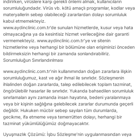
indirirken, virüslere karşı gerekli önlemi almak, kullanıcıların
sorumluluğundadır. Virüs vb. kötü amaçlı programlar, kodlar veya
materyallerin sebep olabileceği zararlardan dolayı sorumluluk
kabul etmemekteyiz.
www.aydinclinic.com.tr’de sunulan hizmetlerde, kusur veya hata
olmayacağına ya da kesintisiz hizmet verileceğine dair garanti
vermemekteyiz. www.aydinclinic.com.tr’ye ve sitenin
hizmetlerine veya herhangi bir bölümüne olan erişiminizi önceden
bildirmeksizin herhangi bir zamanda sonlandırabiliriz.
Sorumluluğun Sınırlandırılması
www.aydinclinic.com.tr’nin kullanımından doğan zararlara ilişkin
sorumluluğumuz, kast ve ağır ihmal ile sınırlıdır. Sözleşmenin
ihlalinden doğan zararlarda, talep edilebilecek toplam tazminat,
öngörülebilir hasarlar ile sınırlıdır. Yukarıda bahsedilen sorumluluk
sınırlamaları aynı zamanda insan hayatına, bedeni yaralanmaya
veya bir kişinin sağlığına gelebilecek zararlar durumunda geçerli
değildir. Hukuken mücbir sebep sayılan tüm durumlarda,
gecikme, ifa etmeme veya temerrütten dolayı, herhangi bir
tazminat yükümlülüğümüz doğmayacaktır.
Uyuşmazlık Çözümü: İşbu Sözleşme’nin uygulanmasından veya