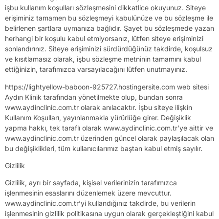
işbu kullanım koşulları sözleşmesini dikkatlice okuyunuz. Siteye
erişiminiz tamamen bu sözleşmeyi kabulünüze ve bu sözleşme ile
belirlenen şartlara uymanıza bağlıdır. Şayet bu sözleşmede yazan
herhangi bir koşulu kabul etmiyorsanız, lütfen siteye erişiminizi
sonlandırınız. Siteye erişiminizi sürdürdüğünüz takdirde, koşulsuz
ve kısıtlamasız olarak, işbu sözleşme metninin tamamını kabul
ettiğinizin, tarafımızca varsayılacağını lütfen unutmayınız.
https://lightyellow-baboon-925727.hostingersite.com web sitesi
Aydın Klinik tarafından yönetilmekte olup, bundan sonra
www.aydinclinic.com.tr olarak anılacaktır. İşbu siteye ilişkin
Kullanım Koşulları, yayınlanmakla yürürlüğe girer. Değişiklik
yapma hakkı, tek taraflı olarak www.aydinclinic.com.tr’ye aittir ve
www.aydinclinic.com.tr üzerinden güncel olarak paylaşılacak olan
bu değişiklikleri, tüm kullanıcılarımız baştan kabul etmiş sayılır.
Gizlilik
Gizlilik, ayrı bir sayfada, kişisel verilerinizin tarafımızca
işlenmesinin esaslarını düzenlemek üzere mevcuttur.
www.aydinclinic.com.tr’yi kullandığınız takdirde, bu verilerin
işlenmesinin gizlilik politikasına uygun olarak gerçekleştiğini kabul