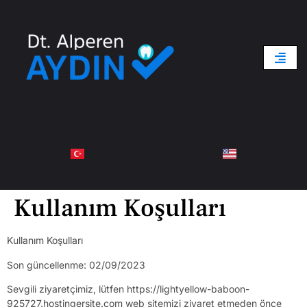
Kullanım Koşulları
Kullanım Koşulları
Son güncellenme: 02/09/2023
Sevgili ziyaretçimiz, lütfen https://lightyellow-baboon-
925727.hostingersite.com web sitemizi ziyaret etmeden önce