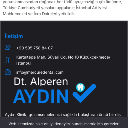
yorumlanmasından doğacak her türlü uyuşmazlığın çözümünde,
Türkiye Cumhuriyeti yasaları uygulanır; İstanbul Adliyesi
Mahkemeleri ve İcra Daireleri yetkilidir.
İletişim
+90 505 758 84 07
Kartaltepe Mah. Süvari Cd. No:10 Küçükçekmece/
İstanbul
info@mercuredental.com
Aydın Klinik, gülümsemelerinizi sağlıkla buluşturan öncü bir diş
sağlığı merkezidir. Misyonumuz, hastalarımıza yüksek kalitede
Web sitemizde size en iyi deneyimi sunabilmemiz için çerezleri
dental hizmetler sunarken, gelişmiş teknoloji ve güler yüzlü